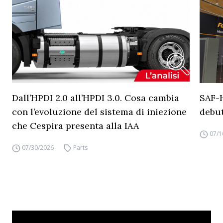
Dall’HPDI 2.0 all’HPDI 3.0. Cosa cambia
SAF-
con l’evoluzione del sistema di iniezione
debut
che Cespira presenta alla IAA
07/1
07/30/2026
Parts