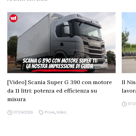
[Video] Scania Super G 390 con motore
Il Ni
da 11 litri: potenza ed efficienza su
lavor
misura
07/2
07/24/2026
Prove
,
Video