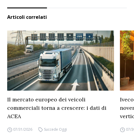
Articoli correlati
Il mercato europeo dei veicoli
Iveco
commerciali torna a crescere: i dati di
novem
ACEA
verti
07/31/2026
Succede Oggi
07/3