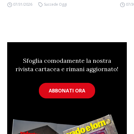
07/31/2026
Succede Oggi
07/3
Sfoglia comodamente la nostra
rivista cartacea e rimani aggiornato!
ABBONATI ORA