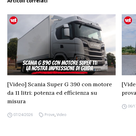
Articoli correlati
[Video] Scania Super G 390 con motore
[Vide
da 11 litri: potenza ed efficienza su
prova
misura
06/1
07/24/2026
Prove
,
Video