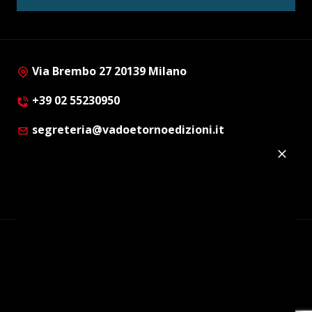
Via Brembo 27 20139 Milano
+39 02 55230950
segreteria@vadoetornoedizioni.it
Privacy Policy
Cookie Policy
Customer Privacy Policy
Facebook
Twitter
Instagram
Linkedin
© Copyright 2012 - 2026 | Vado e Torno Edizioni |