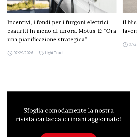
Incentivi, i fondi per i furgoni elettrici
Il Ni
esauriti in meno di un’ora. Motus-E: “Ora
lavor
una pianificazione strategica”
07/2
07/29/2026
Light Truck
Sfoglia comodamente la nostra
rivista cartacea e rimani aggiornato!