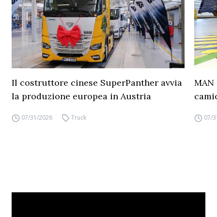
Il costruttore cinese SuperPanther avvia
MAN a
la produzione europea in Austria
camio
07/31/2026
Truck
07/3