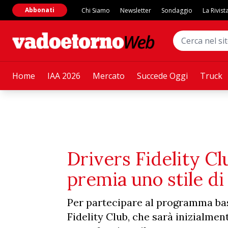
Abbonati
Chi Siamo
Newsletter
Sondaggio
La Rivist
Home
IAA 2026
Mercato
Succede Oggi
Truck
Drivers Fidelity C
premia uno stile di
Per partecipare al programma bast
Fidelity Club, che sarà inizialmen