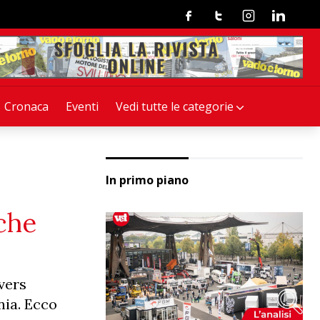
Facebook
Twitter
Instagram
Linkedin
Cronaca
Eventi
Vedi tutte le categorie
In primo piano
 che
vers
nia. Ecco