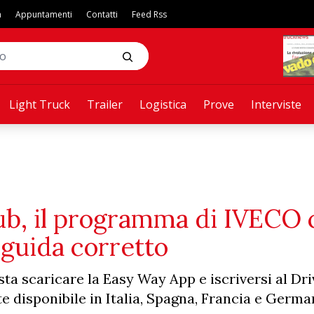
a
Appuntamenti
Contatti
Feed Rss
Light Truck
Trailer
Logistica
Prove
Interviste
lub, il programma di IVECO
 guida corretto
a scaricare la Easy Way App e iscriversi al Dri
te disponibile in Italia, Spagna, Francia e Germa