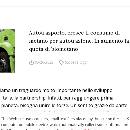
Autotrasporto, cresce il consumo di
metano per autotrazione. In aumento la
quota di biometano
05/26/2022
Succede Oggi
ggiamo un traguardo molto importante nello sviluppo
Italia, la partnership. Infatti, per raggiungere prima
ro pianeta, bisogna unire le forze. Un sentito grazie da parte
er questo e per tanti altri progetti che verranno. Questa
X
This Website uses cookies, small text files placed by the site on the
simo tassello di una collaborazione nata già anni fa, volta
computer or mobile device, which automatically collect some information
di una mobilità a zero emissioni”, ha detto
Valerio