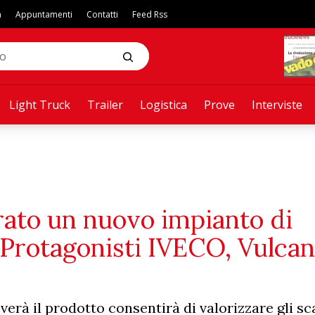
a
Appuntamenti
Contatti
Feed Rss
Light Truck
Trailer
Logistica
Prove
Interviste
ato un nuovo impianto di
 Protagonisti IVECO, Vulcan
erà il prodotto consentirà di valorizzare gli sca