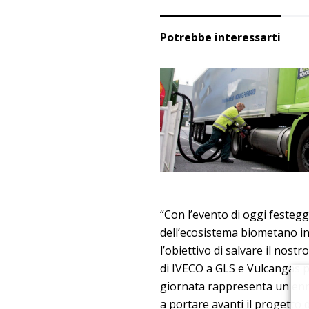
Potrebbe interessarti
“Con l’evento di oggi feste
dell’ecosistema biometano in 
l’obiettivo di salvare il nost
di IVECO a GLS e Vulcangas p
giornata rappresenta un enne
a portare avanti il progetto 