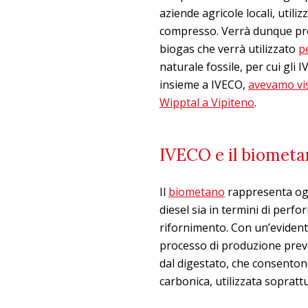
aziende agricole locali, utili
compresso. Verrà dunque pro
biogas che verrà utilizzato
pe
naturale fossile, per cui gli
insieme a IVECO,
avevamo vis
Wipptal a Vipiteno
.
IVECO e il biometa
Il
biometano
rappresenta ogg
diesel sia in termini di perfo
rifornimento. Con un’evidente
processo di produzione prevede
dal digestato, che consentono 
carbonica, utilizzata soprattu