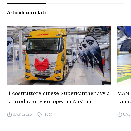
Articoli correlati
Il costruttore cinese SuperPanther avvia
MAN a
la produzione europea in Austria
camio
07/31/2026
Truck
07/3