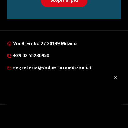
Scopri di più
Via Brembo 27 20139 Milano
+39 02 55230950
segreteria@vadoetornoedizioni.it
Privacy Policy
Cookie Policy
Customer Privacy Policy
Facebook
Twitter
Instagram
Linkedin