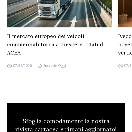
Il mercato europeo dei veicoli
Iveco
commerciali torna a crescere: i dati di
novem
ACEA
verti
07/31/2026
Succede Oggi
07/3
Sfoglia comodamente la nostra
rivista cartacea e rimani aggiornato!