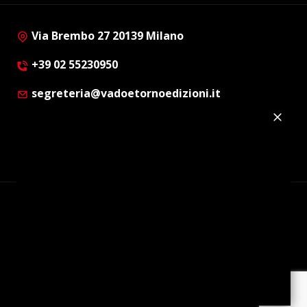
Via Brembo 27 20139 Milano
+39 02 55230950
segreteria@vadoetornoedizioni.it
Privacy Policy
Cookie Policy
Customer Privacy Policy
Facebook
Twitter
Instagram
Linkedin
© Copyright 2012 - 2026 | Vado e Torno Edizioni |
Tutti i diritti riservati | P.I. : 08514160152