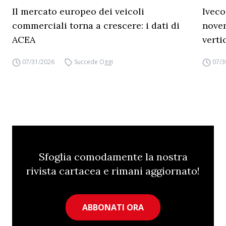
Il mercato europeo dei veicoli
Iveco
commerciali torna a crescere: i dati di
novem
ACEA
verti
07/31/2026
Succede Oggi
07/3
Sfoglia comodamente la nostra
rivista cartacea e rimani aggiornato!
ABBONATI ORA