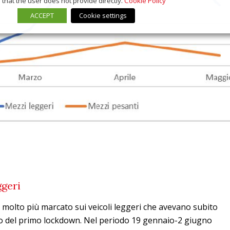
that the user does not provide directly.
Cookie Policy
ACCEPT
Cookie settings
ggeri
 molto più marcato sui veicoli leggeri che avevano subito
so del primo lockdown. Nel periodo 19 gennaio-2 giugno