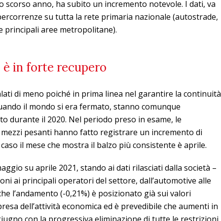
llo scorso anno, ha subito un incremento notevole. I dati, va
e percorrenze su tutta la rete primaria nazionale (autostrade,
 le principali aree metropolitane).
 è in forte recupero
alati di meno poiché in prima linea nel garantire la continuità
uando il mondo si era fermato, stanno comunque
o durante il 2020. Nel periodo preso in esame, le
 mezzi pesanti hanno fatto registrare un incremento di
 caso il mese che mostra il balzo più consistente è aprile.
ggio su aprile 2021, stando ai dati rilasciati dalla società –
ioni ai principali operatori del settore, dall’automotive alle
he l’andamento (-0,21%) è posizionato già sui valori
presa dell’attività economica ed è prevedibile che aumenti in
iugno con la progressiva eliminazione di tutte le restrizioni.