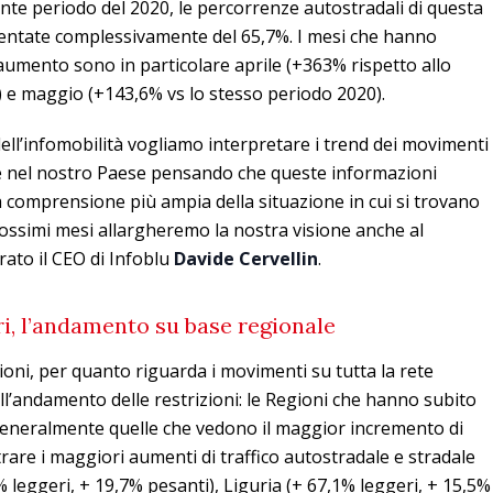
nte periodo del 2020, le percorrenze autostradali di questa
mentate complessivamente del 65,7%. I mesi che hanno
umento sono in particolare aprile (+363% rispetto allo
 e maggio (+143,6% vs lo stesso periodo 2020).
 dell’infomobilità vogliamo interpretare i trend dei movimenti
le nel nostro Paese pensando che queste informazioni
comprensione più ampia della situazione in cui si trovano
ossimi mesi allargheremo la nostra visione anche al
rato il CEO di Infoblu
Davide Cervellin
.
ri, l’andamento su base regionale
gioni, per quanto riguarda i movimenti su tutta la rete
ll’andamento delle restrizioni: le Regioni che hanno subito
generalmente quelle che vedono il maggior incremento di
trare i maggiori aumenti di traffico autostradale e stradale
leggeri, + 19,7% pesanti), Liguria (+ 67,1% leggeri, + 15,5%