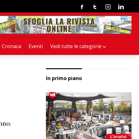
Facebook
Twitter
Instagram
Linkedin
Cronaca
Eventi
Vedi tutte le categorie
In primo piano
è
nno.