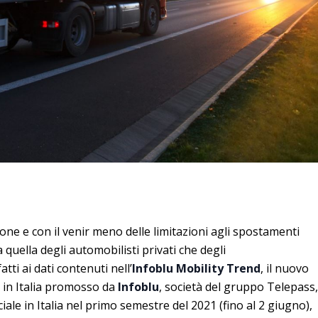
ione e con il venir meno delle limitazioni agli spostamenti
ia quella degli automobilisti privati che degli
tti ai dati contenuti nell’
Infoblu Mobility Trend
, il nuovo
à in Italia promosso da
Infoblu
, società del gruppo Telepass,
iale in Italia nel primo semestre del 2021 (fino al 2 giugno),