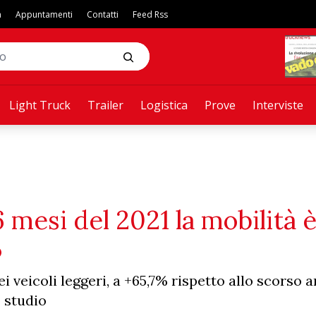
a
Appuntamenti
Contatti
Feed Rss
Light Truck
Trailer
Logistica
Prove
Interviste
 mesi del 2021 la mobilità 
%
i veicoli leggeri, a +65,7% rispetto allo scorso a
o studio