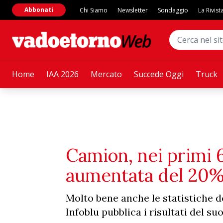
Abbonati
Chi Siamo
Newsletter
Sondaggio
La Rivist
Home
IAA 2026
Mercato
Succede Oggi
Truck
Camion, nei primi 6
aumentata del 20
Molto bene anche le statistiche de
Infoblu pubblica i risultati del su