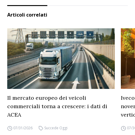
Articoli correlati
Il mercato europeo dei veicoli
Iveco
commerciali torna a crescere: i dati di
novem
ACEA
verti
07/31/2026
Succede Oggi
07/3