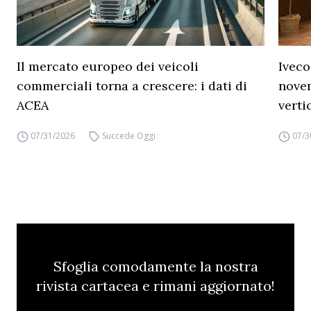
Il mercato europeo dei veicoli
Iveco
commerciali torna a crescere: i dati di
novem
ACEA
verti
07/31/2026
Succede Oggi
07/3
Sfoglia comodamente la nostra
rivista cartacea e rimani aggiornato!