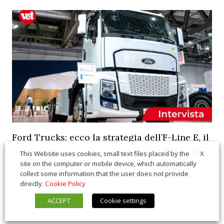
Ford Trucks: ecco la strategia dell’F-Line E, il
nuovo camion elettrico per la distribuzione
X
This Website uses cookies, small text files placed by the
site on the computer or mobile device, which automatically
07/22/2026
Interviste
collect some information that the user does not provide
directly.
Cookie Policy
ACCEPT
Cookie settings