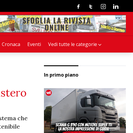
Facebook
Twitter
Instagram
Linkedin
Cronaca
Eventi
Vedi tutte le categorie
In primo piano
istero
istema che
tenibile