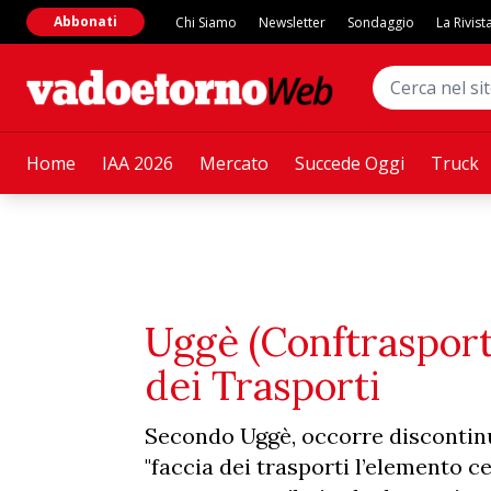
Abbonati
Chi Siamo
Newsletter
Sondaggio
La Rivist
Home
IAA 2026
Mercato
Succede Oggi
Truck
Uggè (Conftrasporto
dei Trasporti
Secondo Uggè, occorre discontinu
"faccia dei trasporti l’elemento ce