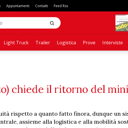
a
Appuntamenti
Contatti
Feed Rss
Light Truck
Trailer
Logistica
Prove
Interviste
) chiede il ritorno del min
ità rispetto a quanto fatto finora, dunque un s
ntrale, assieme alla logistica e alla mobilità sos