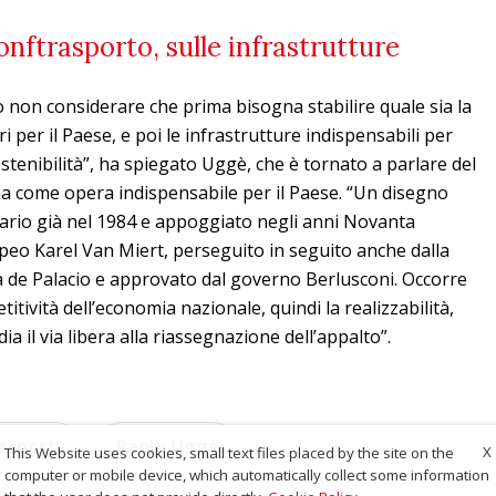
nftrasporto, sulle infrastrutture
ò non considerare che prima bisogna stabilire quale sia la
ri per il Paese, e poi le infrastrutture indispensabili per
ostenibilità”, ha spiegato Uggè, che è tornato a parlare del
na come opera indispensabile per il Paese. “Un disegno
ario già nel 1984 e appoggiato negli anni Novanta
peo Karel Van Miert, perseguito in seguito anche dalla
de Palacio e approvato dal governo Berlusconi. Occorre
etitività dell’economia nazionale, quindi la realizzabilità,
dia il via libera alla riassegnazione dell’appalto”.
asporti
Paolo Uggè
X
This Website uses cookies, small text files placed by the site on the
computer or mobile device, which automatically collect some information