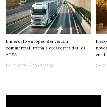
Il mercato europeo dei veicoli
Iveco
commerciali torna a crescere: i dati di
novem
ACEA
verti
07/31/2026
Succede Oggi
07/3