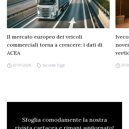
Il mercato europeo dei veicoli
Iveco
commerciali torna a crescere: i dati di
novem
ACEA
verti
07/31/2026
Succede Oggi
07/3
Sfoglia comodamente la nostra
rivista cartacea e rimani aggiornato!