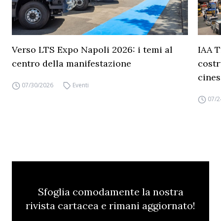
Verso LTS Expo Napoli 2026: i temi al
IAA T
centro della manifestazione
costr
cines
07/30/2026
Eventi
07/2
Sfoglia comodamente la nostra
rivista cartacea e rimani aggiornato!