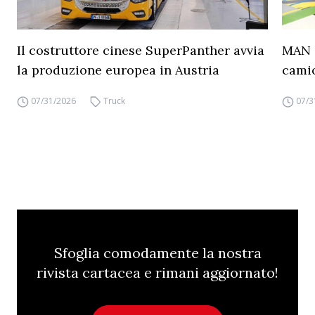
Il costruttore cinese SuperPanther avvia
MAN a
la produzione europea in Austria
camio
07/31/2026
Truck
07/3
Sfoglia comodamente la nostra
rivista cartacea e rimani aggiornato!