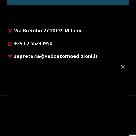
Via Brembo 27 20139 Milano
+39 02 55230950
segreteria@vadoetornoedizioni.it
Privacy Policy
Cookie Policy
Customer Privacy Policy
Facebook
Twitter
Instagram
Linkedin
© Copyright 2012 - 2026 | Vado e Torno Edizioni |