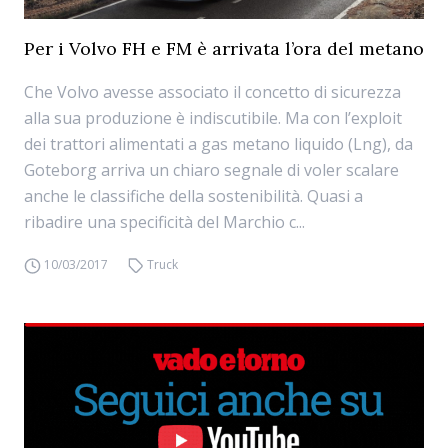
Per i Volvo FH e FM è arrivata l’ora del metano
Che Volvo avesse associato il concetto di sicurezza
alla sua produzione è indiscutibile. Ma con l’exploit
dei trattori alimentati a gas metano liquido (Lng), da
Goteborg arriva un chiaro segnale di voler scalare
anche le classifiche della sostenibilità. Quasi a
ribadire una specificità del Marchio c...
10/03/2017
Truck