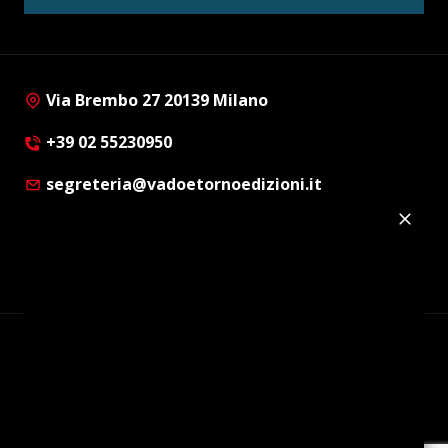
Via Brembo 27 20139 Milano
+39 02 55230950
segreteria@vadoetornoedizioni.it
Privacy Policy
Cookie Policy
Customer Privacy Policy
Facebook
Twitter
Instagram
Linkedin
© Copyright 2012 - 2026 | Vado e Torno Edizioni |