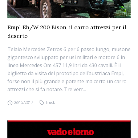
Empl Eh/W 200 Bison, il carro attrezzi per il
deserto
Telaio Mercedes Zetros 6 per 6 passo lungo, musone
gigantesco sviluppato per usi militari e motore 6 in
linea Mercedes Om 457 11,9 litri da 430 cavalli. È il
biglietto da visita del prototipo dell’austriaca Empl,
forse non il più grande e potente ma certo un carro
attrezzi che si fa notare. Tre verr...
03/15/2017
Truck