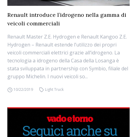
Renault introduce l’idrogeno nella gamma di
veicoli commerciali
Renault Master Z.E. Hydrogen e Renault Kangoo Z.E.
Hydrogen – Renault estende l’utilizzo dei propri
veicoli commerciali elettrici grazie all’idrogeno. La
tecnologia a idrogeno della Casa della Losanga è
stata sviluppata in partnership con Symbio, filiale del
gruppo Michelin. I nuovi veicoli so...
10/22/2019
Light Truck