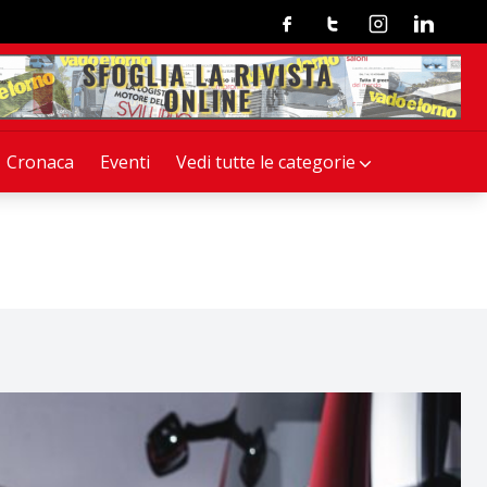
Facebook
Twitter
Instagram
Linkedin
Cronaca
Eventi
Vedi tutte le categorie