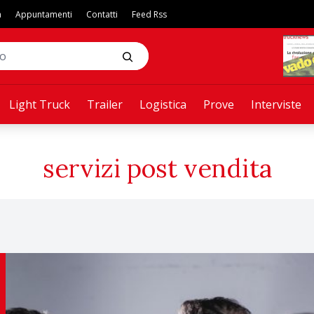
a
Appuntamenti
Contatti
Feed Rss
Light Truck
Trailer
Logistica
Prove
Interviste
servizi post vendita