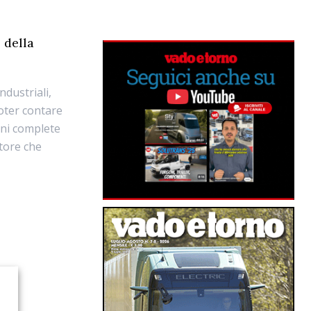
 della
ndustriali,
oter contare
oni complete
ttore che