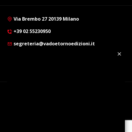
Via Brembo 27 20139 Milano
+39 02 55230950
segreteria@vadoetornoedizioni.it
Privacy Policy
Cookie Policy
Customer Privacy Policy
Facebook
Twitter
Instagram
Linkedin
© Copyright 2012 - 2026 | Vado e Torno Edizioni |
Tutti i diritti riservati | P.I. : 08514160152