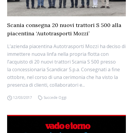
Scania consegna 20 nuovi trattori S 500 alla
piacentina ‘Autotrasporti Mozzi’
L’azienda piacentina Autotrasporti Mozzi ha deciso di
immettere nuova linfa nella propria flotta con
l’acquisto di 20 nuovi trattori Scania S 500 presso
la concessionaria Scandicar S.p.a. Consegnati a fine
ottobre, nel corso di una cerimonia che ha visto la
presenza di clienti, collaboratori e...
12/03/2017
Succede Oggi