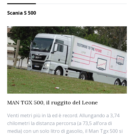
Scania S 500
MAN TGX 500, il ruggito del Leone
Venti metri più in là ed è record. Allungando a 3,74
chilometri la distanza percorsa (a 73,5 all’ora di
media) con un solo litro di gasolio, il Man Tgx 500 si