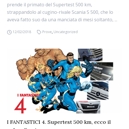
prende il primato del Supertest 500 km,
strappandolo al cugino-rivale Scania S 500, che lo
aveva fatto suo da una manciata di mesi soltanto, ...
12/02/2018
Prove
,
Uncategorized
I FANTASTICI 4. Supertest 500 km, ecco il