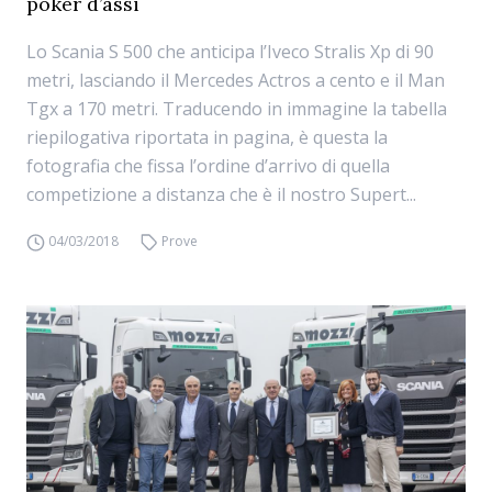
poker d’assi
Lo Scania S 500 che anticipa l’Iveco Stralis Xp di 90
metri, lasciando il Mercedes Actros a cento e il Man
Tgx a 170 metri. Traducendo in immagine la tabella
riepilogativa riportata in pagina, è questa la
fotografia che fissa l’ordine d’arrivo di quella
competizione a distanza che è il nostro Supert...
04/03/2018
Prove