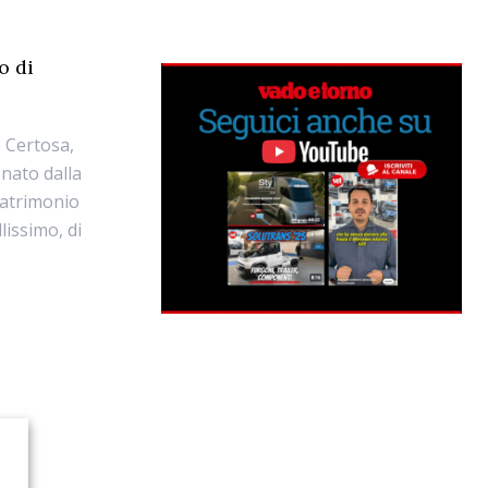
o di
e Certosa,
onato dalla
patrimonio
lissimo, di