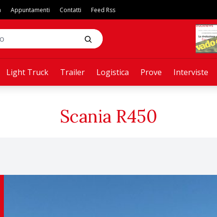
a
Appuntamenti
Contatti
Feed Rss
Light Truck
Trailer
Logistica
Prove
Interviste
Scania R450