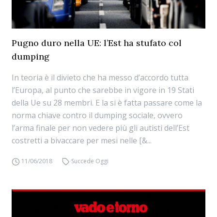
Pugno duro nella UE: l’Est ha stufato col
dumping
In teoria è il divieto che ha messo d’accordo tutta
l’Europa, al punto che sarebbe in vigore in 19 Stati
della Ue su 28 membri. E la si è fatta passare come la
norma chiave contro il dumping sociale, ovvero
l’arma finale per non vedere più gli autisti dell’Est
costretti a bivaccare per mesi nelle [&...
11/06/2018
Succede Oggi