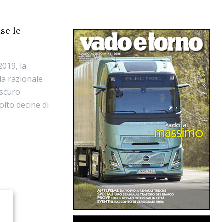
se le
2019, la
da razionale
oscuro
olto decine di