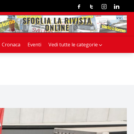
Facebook
Twitter
Instagram
Linkedin
Cronaca
Eventi
Vedi tutte le categorie