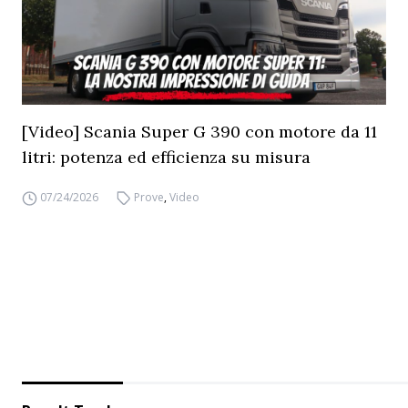
[Video] Scania Super G 390 con motore da 11
litri: potenza ed efficienza su misura
07/24/2026
Prove
,
Video