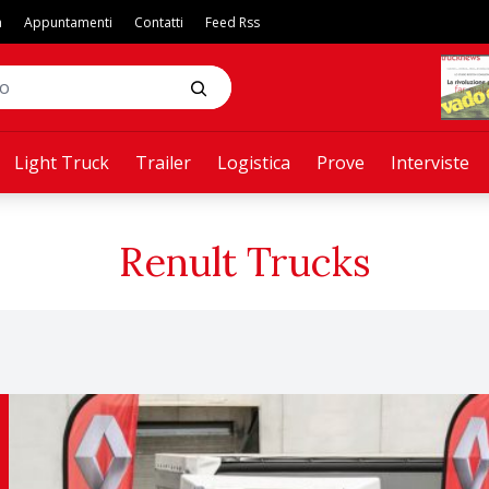
a
Appuntamenti
Contatti
Feed Rss
Light Truck
Trailer
Logistica
Prove
Interviste
Renult Trucks