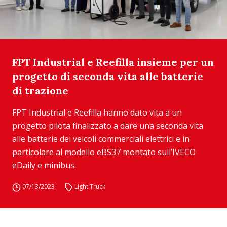
FPT Industrial e Reefilla insieme per un
progetto di seconda vita alle batterie
di trazione
FPT Industrial e Reefilla hanno dato vita a un
progetto pilota finalizzato a dare una seconda vita
alle batterie dei veicoli commerciali elettrici e in
particolare al modello eBS37 montato sull’IVECO
eDaily e minibus.
07/13/2023
Light Truck