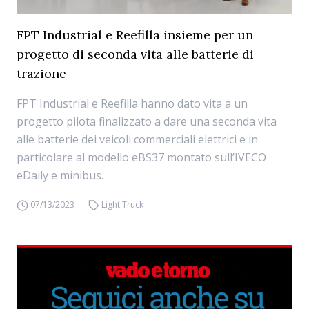
FPT Industrial e Reefilla insieme per un
progetto di seconda vita alle batterie di
trazione
FPT Industrial e Reefilla hanno dato vita a un
progetto pilota finalizzato a dare una seconda vita
alle batterie dei veicoli commerciali elettrici e in
particolare al modello eBS37 montato sull’IVECO
eDaily e minibus.
07/13/2023
Light Truck