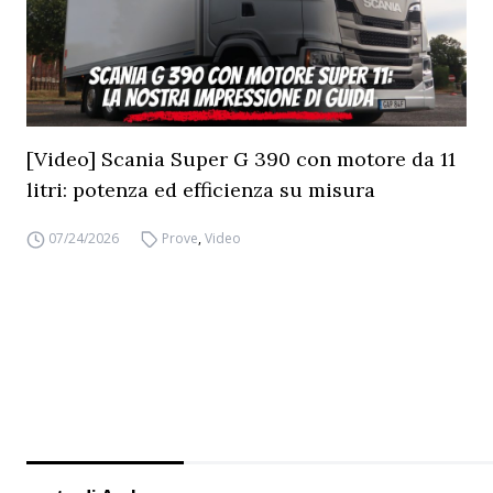
[Video] Scania Super G 390 con motore da 11
litri: potenza ed efficienza su misura
07/24/2026
Prove
,
Video