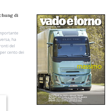
uchung di
importante
versa, ha
ronti del
 per cento dei