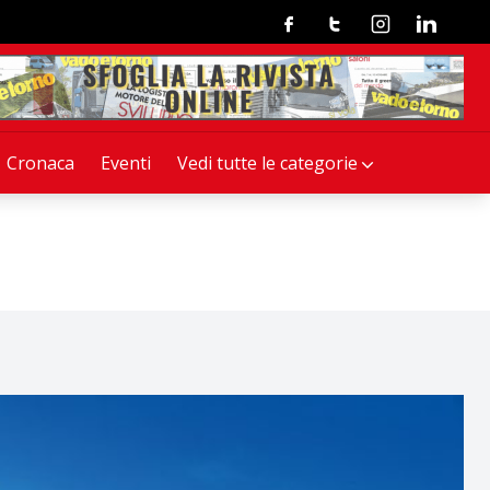
Facebook
Twitter
Instagram
Linkedin
Cronaca
Eventi
Vedi tutte le categorie