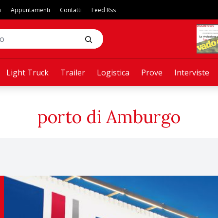
a
Appuntamenti
Contatti
Feed Rss
Light Truck
Trailer
Logistica
Prove
Interviste
porto di Amburgo