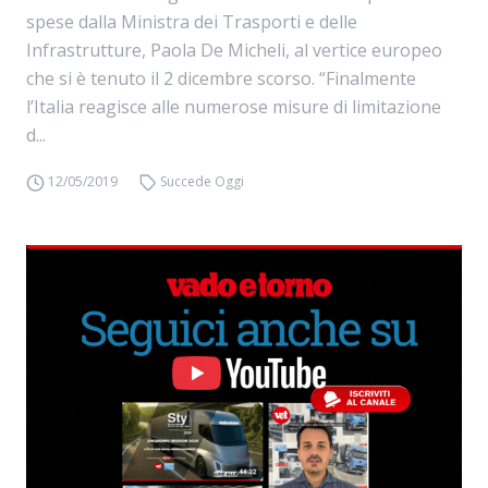
spese dalla Ministra dei Trasporti e delle
Infrastrutture, Paola De Micheli, al vertice europeo
che si è tenuto il 2 dicembre scorso. “Finalmente
l’Italia reagisce alle numerose misure di limitazione
d...
12/05/2019
Succede Oggi