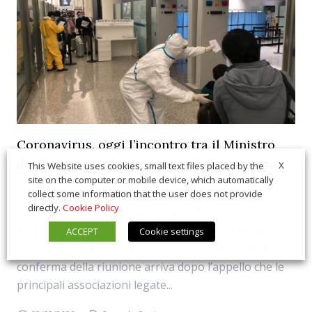
Coronavirus, oggi l’incontro tra il Ministro
dei Trasporti e le associazioni di categoria
X
This Website uses cookies, small text files placed by the
site on the computer or mobile device, which automatically
L’incontro al Ministero delle Infrastrutture e dei
collect some information that the user does not provide
directly.
Cookie Policy
Trasporti tra la Ministra Paola De Micheli e le
associazioni di categoria è previsto oggi, lunedì 2
ACCEPT
Cookie settings
marzo, alle 15.00, nella sede romana di Porta Pia. La
conferma della riunione arriva dopo l’appello che le
principali associazioni legate...