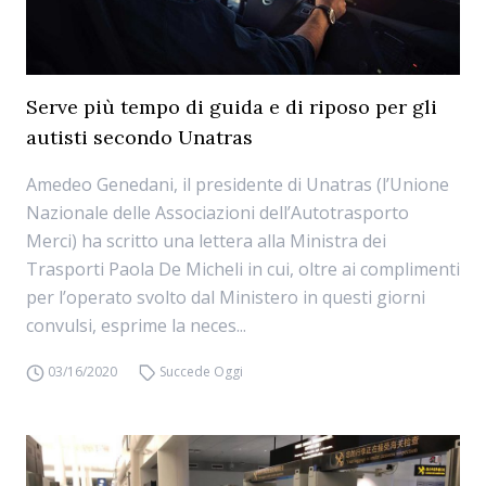
Serve più tempo di guida e di riposo per gli
autisti secondo Unatras
Amedeo Genedani, il presidente di Unatras (l’Unione
Nazionale delle Associazioni dell’Autotrasporto
Merci) ha scritto una lettera alla Ministra dei
Trasporti Paola De Micheli in cui, oltre ai complimenti
per l’operato svolto dal Ministero in questi giorni
convulsi, esprime la neces...
03/16/2020
Succede Oggi