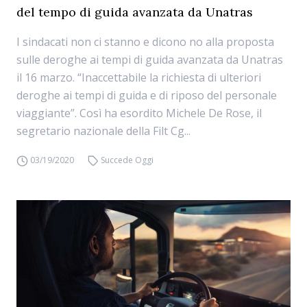
del tempo di guida avanzata da Unatras
I sindacati non ci stanno e dicono no alla proposta
sulle deroghe ai tempi di guida avanzata da Unatras
il 16 marzo. “Inaccettabile la richiesta di ulteriori
deroghe ai tempi di guida e di riposo del personale
viaggiante”. Così ha esordito Michele De Rose, il
segretario nazionale della Filt Cg...
03/19/2020
Succede Oggi