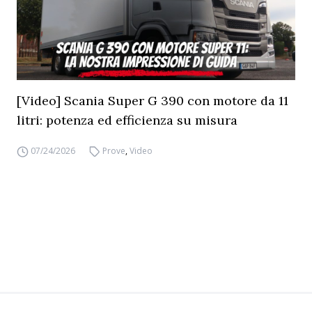
[Video] Scania Super G 390 con motore da 11
litri: potenza ed efficienza su misura
07/24/2026
Prove
,
Video