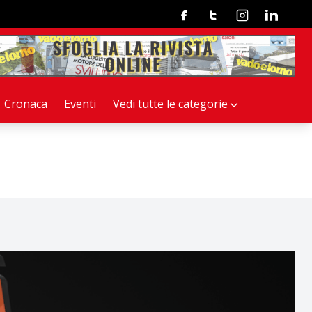
Facebook
Twitter
Instagram
Linkedin
Cronaca
Eventi
Vedi tutte le categorie