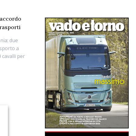
l’accordo
rasporti
ania: due
asporto a
 cavalli per