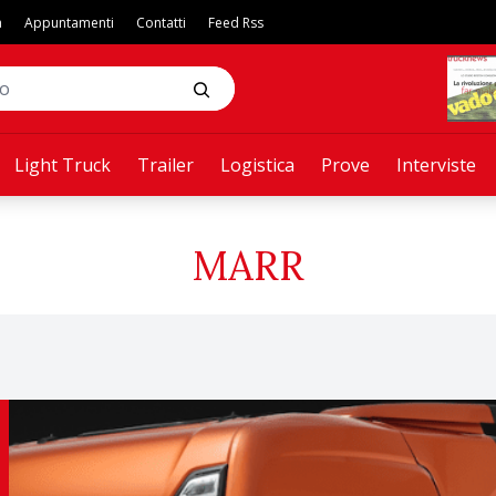
a
Appuntamenti
Contatti
Feed Rss
Light Truck
Trailer
Logistica
Prove
Interviste
MARR