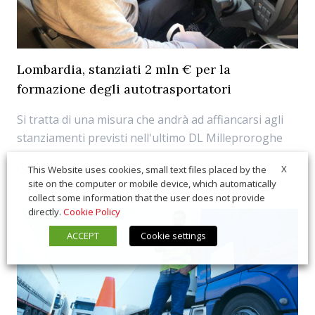
Lombardia, stanziati 2 mln € per la
formazione degli autotrasportatori
Si tratta di una misura che andrà ad affiancarsi agli
stanziamenti previsti nell'ultimo DL Milleproroghe
02/21/2022
Succede Oggi
X
This Website uses cookies, small text files placed by the
site on the computer or mobile device, which automatically
collect some information that the user does not provide
directly.
Cookie Policy
ACCEPT
Cookie settings