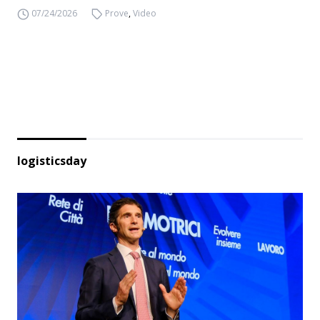
07/24/2026
Prove
,
Video
logisticsday