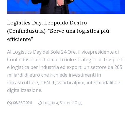
Logistics Day, Leopoldo Destro
(Confindustria): “Serve una logistica più
efficiente”
Al Logistics Day del Sole 24 Ore, il vicepresidente di
Confindustria richiama il ruolo strategico di trasporti
e logistica per industria ed export: un settore da 205
miliardi di euro che richiede investimenti in
infrastrutture, TEN-T, valichi alpini, intermodalità e
digitalizzazione.
06/26/2026
Logistica
,
Succede Oggi