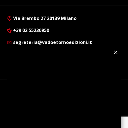
Via Brembo 27 20139 Milano
+39 02 55230950
segreteria@vadoetornoedizioni.it
Privacy Policy
Cookie Policy
Customer Privacy Policy
Facebook
Twitter
Instagram
Linkedin
© Copyright 2012 - 2026 | Vado e Torno Edizioni |
Tutti i diritti riservati | P.I. : 08514160152