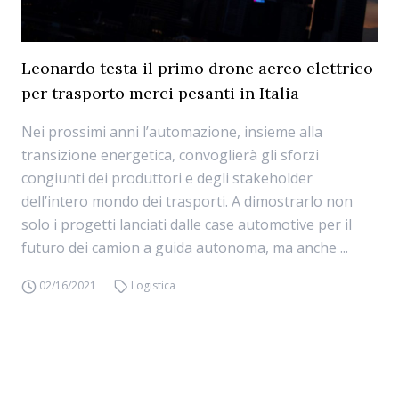
Leonardo testa il primo drone aereo elettrico
per trasporto merci pesanti in Italia
Nei prossimi anni l’automazione, insieme alla
transizione energetica, convoglierà gli sforzi
congiunti dei produttori e degli stakeholder
dell’intero mondo dei trasporti. A dimostrarlo non
solo i progetti lanciati dalle case automotive per il
futuro dei camion a guida autonoma, ma anche ...
02/16/2021
Logistica