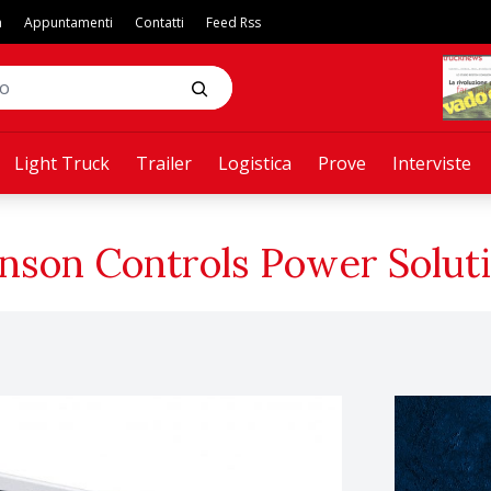
a
Appuntamenti
Contatti
Feed Rss
Light Truck
Trailer
Logistica
Prove
Interviste
nson Controls Power Solut