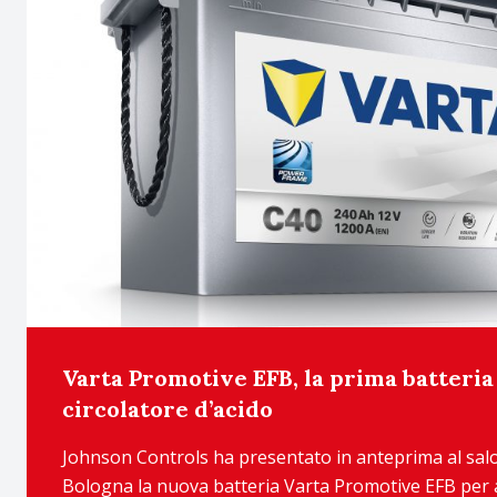
Varta Promotive EFB, la prima batteri
circolatore d’acido
Johnson Controls ha presentato in anteprima al sa
Bologna la nuova batteria Varta Promotive EFB per au