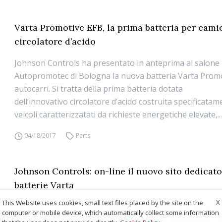
Varta Promotive EFB, la prima batteria per cami
circolatore d’acido
Johnson Controls ha presentato in anteprima al salone
Autopromotec di Bologna la nuova batteria Varta Prom
autocarri. Si tratta della prima batteria dotata
dell’innovativo circolatore d’acido costruita specificata
veicoli caratterizzatati da richieste energetiche elevate,..
04/18/2017
Parts
Johnson Controls: on-line il nuovo sito dedicato
batterie Varta
X
This Website uses cookies, small text files placed by the site on the
Johnson Controls Power Solutions, azienda protagonista 
computer or mobile device, which automatically collect some information
mondiale nella produzione di batterie, ha rinfrescato il 