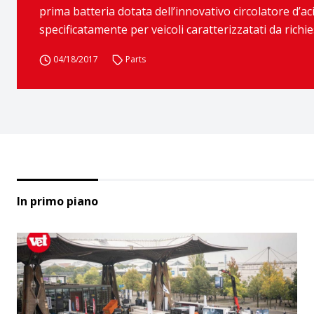
prima batteria dotata dell’innovativo circolatore d’ac
specificatamente per veicoli caratterizzatati da richie
04/18/2017
Parts
In primo piano