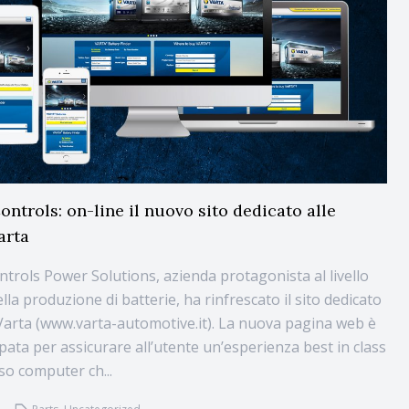
ntrols: on-line il nuovo sito dedicato alle
arta
trols Power Solutions, azienda protagonista al livello
la produzione di batterie, ha rinfrescato il sito dedicato
Varta (www.varta-automotive.it). La nuova pagina web è
pata per assicurare all’utente un’esperienza best in class
so computer ch...