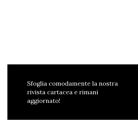
Sfoglia comodamente la nostra
rivista cartacea e rimani
aggiornato!