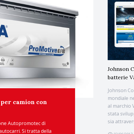
Johnson Co
batterie V
Johnson Con
mondiale nel
a per camion con
al marchio 
stata svilup
sia attraver
lone Autopromotec di
tocarri. Si tratta della