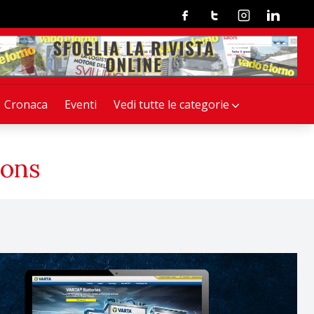
Facebook
Twitter
Instagram
Linkedin
Cronaca
Eventi
Vedi tutte le categorie
ions