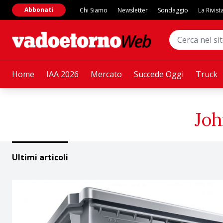
Abbonati
Chi Siamo
Newsletter
Sondaggio
La Rivist
Home
IAA 2026
Mercato
Succede Oggi
Truck
Joh
Ultimi articoli