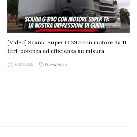
[Video] Scania Super G 390 con motore da 11
litri: potenza ed efficienza su misura
07/24/2026
Prove
,
Video