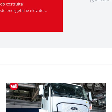
03/06/2017
ido costruita
ste energetiche elevate,...