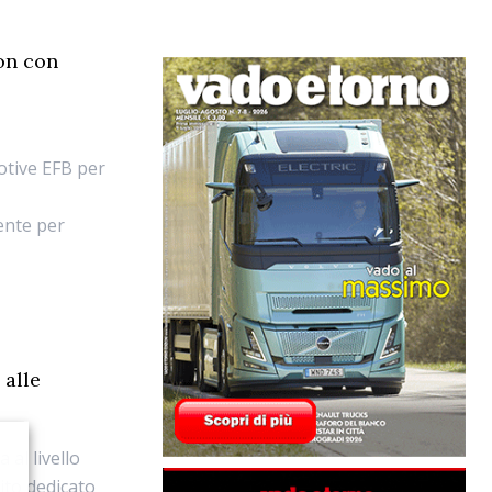
on con
otive EFB per
mente per
.
 alle
al livello
sito dedicato