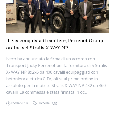
Il gas conquista il cantiere; Perrenot Group
ordina sei Stralis X-WAY NP
Iveco ha annunciato la firma di un accordo con
Transport Jacky Perrenot per la fornitura di 5 Stralis
X- WAY NP 8x2x6 da 400 cavalli equipaggiati con
betoniera elettrica CIFA, oltre al primo ordine in
assoluto per la motrice Stralis X-WAY NP 4×2 da 460
cavalli. La commessa è stata firmata in oc...
05/04/2018
Succede Oggi