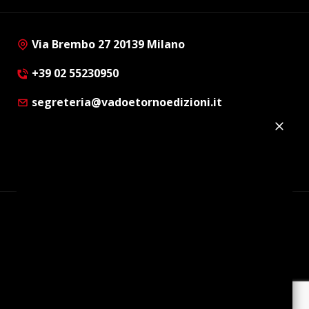
Via Brembo 27 20139 Milano
+39 02 55230950
segreteria@vadoetornoedizioni.it
Privacy Policy
Cookie Policy
Customer Privacy Policy
Facebook
Twitter
Instagram
Linkedin
© Copyright 2012 - 2026 | Vado e Torno Edizioni |
Tutti i diritti riservati | P.I. : 08514160152