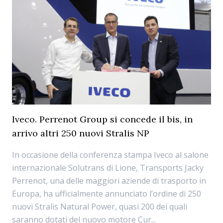
Iveco. Perrenot Group si concede il bis, in
arrivo altri 250 nuovi Stralis NP
In occasione della conferenza stampa Iveco al salone
internazionale Solutrans di Lione, Transports Jacky
Perrenot, una delle maggiori aziende di trasporto in
Europa, ha ufficialmente annunciato l’ordine di 250
nuovi Stralis Natural Power, quasi 200 dei quali
saranno dotati del nuovo motore Cur...