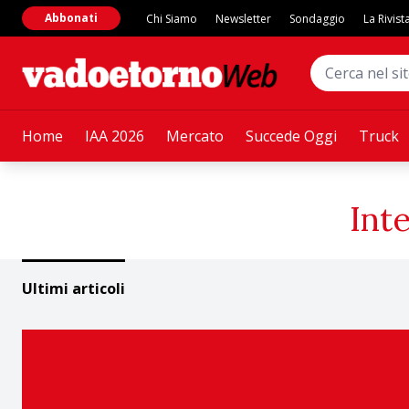
Abbonati
Chi Siamo
Newsletter
Sondaggio
La Rivist
Home
IAA 2026
Mercato
Succede Oggi
Truck
Int
Ultimi articoli