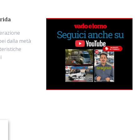
rida
nerazione
pei dalla metà
teristiche
i