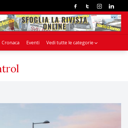
Facebook
Twitter
Instagram
Linkedin
Cronaca
Eventi
Vedi tutte le categorie
trol