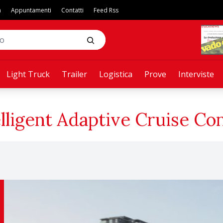
a
Appuntamenti
Contatti
Feed Rss
Light Truck
Trailer
Logistica
Prove
Interviste
elligent Adaptive Cruise Con