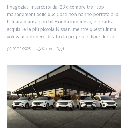
I negoziati intercorsi dal 23 dicembre tra i top
management delle due Case non hanno portato alla
fumata bianca perché Honda intendeva, in pratica,
acquisire la più piccola Nissan, mentre quest'ultima
voleva mantenere di fatto la propria indipendenza.
02/13/2025
Succede Oggi