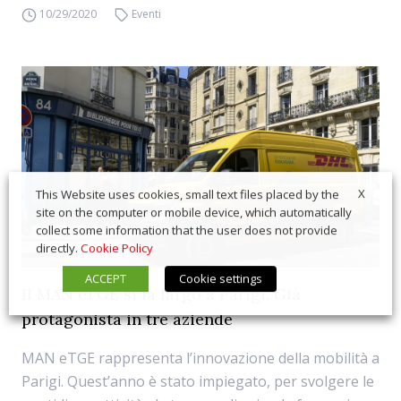
10/29/2020
Eventi
X
This Website uses cookies, small text files placed by the
site on the computer or mobile device, which automatically
collect some information that the user does not provide
directly.
Cookie Policy
ACCEPT
Cookie settings
Il MAN eTGE si fa largo a Parigi. Già
protagonista in tre aziende
MAN eTGE rappresenta l’innovazione della mobilità a
Parigi. Quest’anno è stato impiegato, per svolgere le