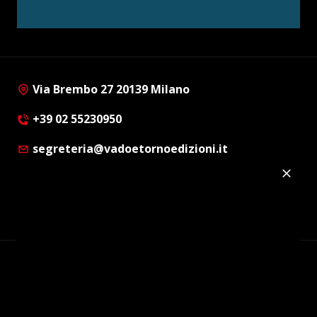
Via Brembo 27 20139 Milano
+39 02 55230950
segreteria@vadoetornoedizioni.it
Privacy Policy
Cookie Policy
Customer Privacy Policy
Facebook
Twitter
Instagram
Linkedin