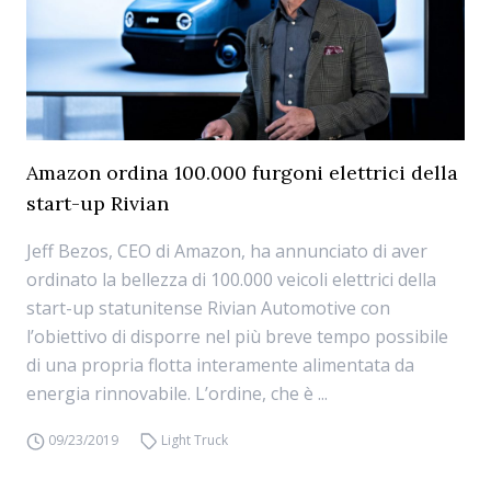
Amazon ordina 100.000 furgoni elettrici della
start-up Rivian
Jeff Bezos, CEO di Amazon, ha annunciato di aver
ordinato la bellezza di 100.000 veicoli elettrici della
start-up statunitense Rivian Automotive con
l’obiettivo di disporre nel più breve tempo possibile
di una propria flotta interamente alimentata da
energia rinnovabile. L’ordine, che è ...
09/23/2019
Light Truck