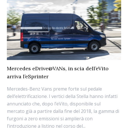
Mercedes eDrive@VANs, in scia dell’eVito
arriva l’eSprinter
Mercedes-Benz Vans preme forte sul pedale
dell’elettrificazione. I vertici della Stella hanno infatti
annunciato che, dopo l’eVito, disponibile sul
mercato già a partire dalla fine del 2018, la gamma di
furgoni a zero emissioni si amplierà con
l’introduzione a listino nel corso del...