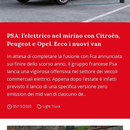
PSA: l’elettrico nel mirino con Citroën,
Peugeot e Opel. Ecco i nuovi van
In attesa di completare la fusione con Fca annunciata
sul finire dello scorso anno, il gruppo francese Psa
lancia una vigorosa offensiva nel settore dei veicoli
commerciali elettrici. Appena dopo l’estate è infatti
previsto il lancio di una specifica versione zero
emission dei mid van di ciascuno de...
05/15/2020
Light Truck