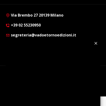
Via Brembo 27 20139 Milano
+39 02 55230950
segreteria@vadoetornoedizioni.it
Privacy Policy
Cookie Policy
Customer Privacy Policy
Facebook
Twitter
Instagram
Linkedin
© Copyright 2012 - 2026 | Vado e Torno Edizioni |
Tutti i diritti riservati | P.I. : 08514160152