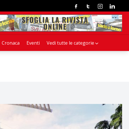
Facebook
Twitter
Instagram
Linkedin
Cronaca
Eventi
Vedi tutte le categorie