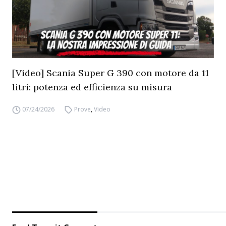
[Video] Scania Super G 390 con motore da 11
litri: potenza ed efficienza su misura
07/24/2026
Prove
,
Video