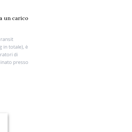
ha un carico
Transit
in totale), è
ratori di
rdinato presso