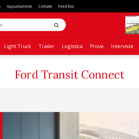
a
Appuntamenti
Contatti
Feed Rss
Light Truck
Trailer
Logistica
Prove
Interviste
Ford Transit Connect