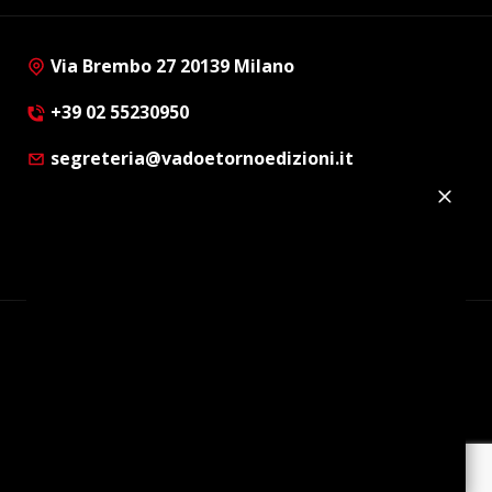
Via Brembo 27 20139 Milano
+39 02 55230950
segreteria@vadoetornoedizioni.it
Privacy Policy
Cookie Policy
Customer Privacy Policy
Facebook
Twitter
Instagram
Linkedin
© Copyright 2012 - 2026 | Vado e Torno Edizioni |
Tutti i diritti riservati | P.I. : 08514160152