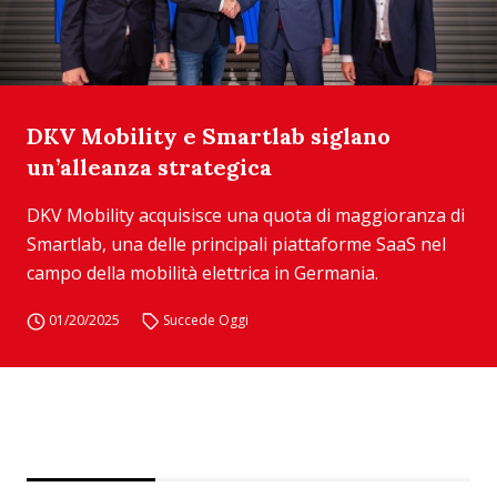
DKV Mobility e Smartlab siglano
un’alleanza strategica
DKV Mobility acquisisce una quota di maggioranza di
Smartlab, una delle principali piattaforme SaaS nel
campo della mobilità elettrica in Germania.
01/20/2025
Succede Oggi