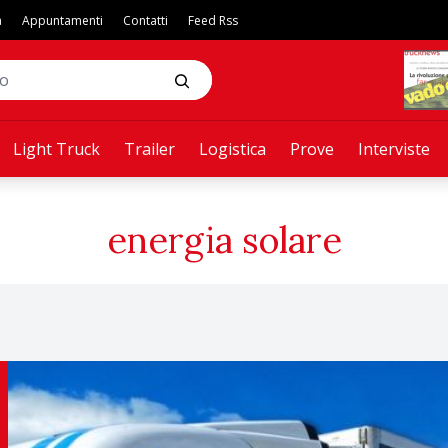
a
Appuntamenti
Contatti
Feed Rss
Light Truck
Trailer
Logistica
Prove
Interviste
energia solare