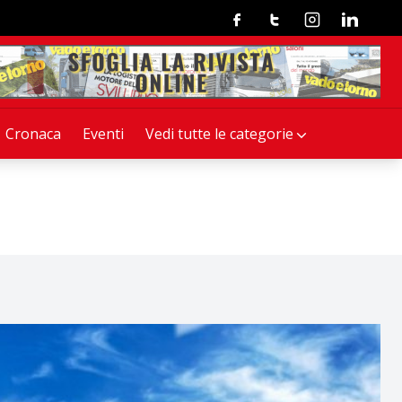
Facebook
Twitter
Instagram
Linkedin
Cronaca
Eventi
Vedi tutte le categorie