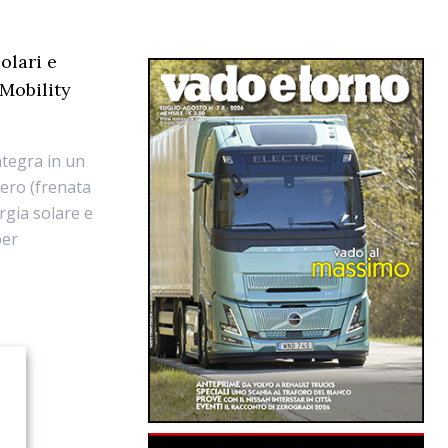
olari e
-Mobility
ntegra in un
pero (frenata
ergia solare e
per