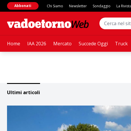
Abbonati
Chi Siamo
Newsletter
Sondaggio
La Rivist
Home
IAA 2026
Mercato
Succede Oggi
Truck
Ultimi articoli