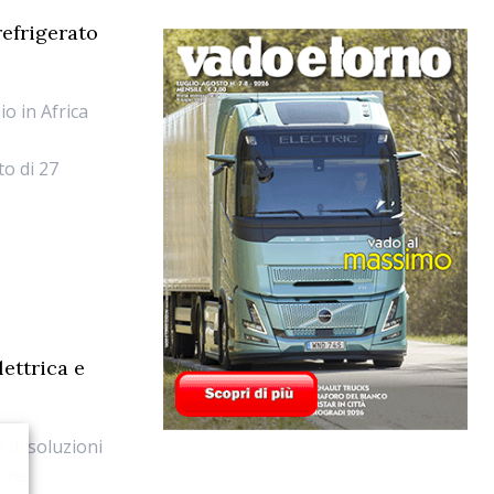
refrigerato
o in Africa
to di 27
ettrica e
e di soluzioni
ione