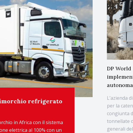
DP World 
implement
autonoma 
L’azienda di
rimorchio refrigerato
per la cate
congiunta d
tonnellate d
chio in Africa con il sistema
generali del
one elettrica al 100% con un