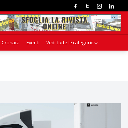
Facebook
Twitter
Instagram
Linkedin
Cronaca
Eventi
Vedi tutte le categorie