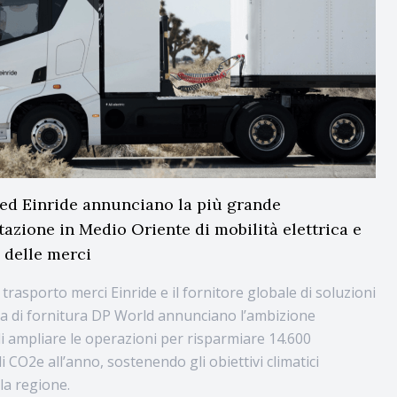
ed Einride annunciano la più grande
azione in Medio Oriente di mobilità elettrica e
delle merci
 trasporto merci Einride e il fornitore globale di soluzioni
na di fornitura DP World annunciano l’ambizione
i ampliare le operazioni per risparmiare 14.600
i CO2e all’anno, sostenendo gli obiettivi climatici
la regione.