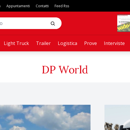
a
Appuntamenti
Contatti
Feed Rss
Light Truck
Trailer
Logistica
Prove
Interviste
DP World