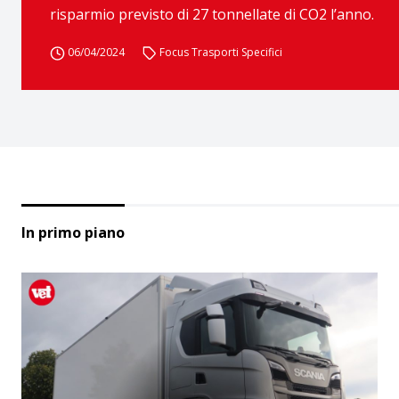
risparmio previsto di 27 tonnellate di CO2 l’anno.
06/04/2024
Focus Trasporti Specifici
In primo piano