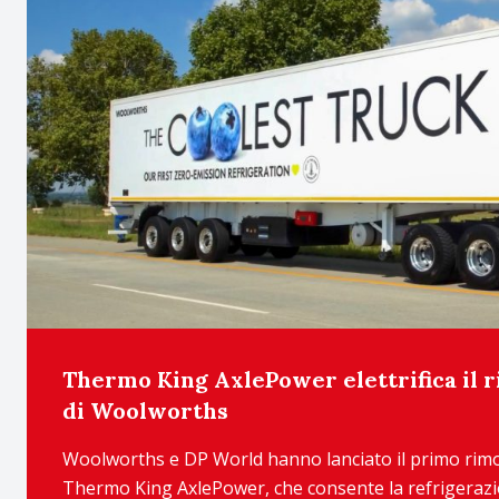
Thermo King AxlePower elettrifica il 
di Woolworths
Woolworths e DP World hanno lanciato il primo rimor
Thermo King AxlePower, che consente la refrigerazi