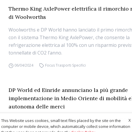
Thermo King AxlePower elettrifica il rimorchio 
di Woolworths
Woolworths e DP World hanno lanciato il primo rimorchi
con il sistema Thermo King AxlePower, che consente la
refrigerazione elettrica al 100% con un risparmio previs
tonnellate di CO2 l’anno.
06/04/2024
Focus Trasporti Specifici
DP World ed Einride annunciano la più grande
implementazione in Medio Oriente di mobilità el
autonoma delle merci
L’azienda di trasporto merci Einride e il fornitore global
X
This Website uses cookies, small text files placed by the site on the
computer or mobile device, which automatically collect some information
per la catena di fornitura DP World annunciano l’ambiz