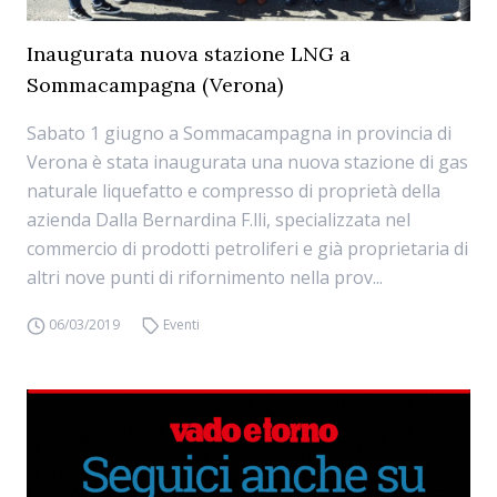
Inaugurata nuova stazione LNG a
Sommacampagna (Verona)
Sabato 1 giugno a Sommacampagna in provincia di
Verona è stata inaugurata una nuova stazione di gas
naturale liquefatto e compresso di proprietà della
azienda Dalla Bernardina F.lli, specializzata nel
commercio di prodotti petroliferi e già proprietaria di
altri nove punti di rifornimento nella prov...
06/03/2019
Eventi